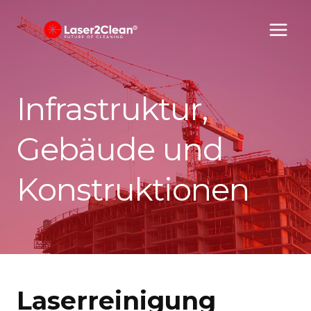
Zum
Inhalt
springen
Infrastruktur,
Gebäude und
Konstruktionen
Laserreinigung