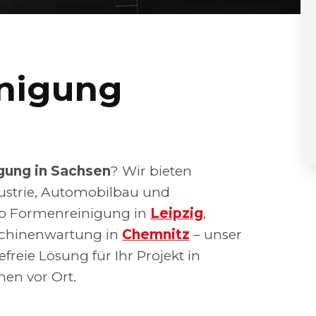
inigung
gung in Sachsen
? Wir bieten
dustrie, Automobilbau und
Ob Formenreinigung in
Leipzig
,
chinenwartung in
Chemnitz
– unser
efreie Lösung für Ihr Projekt in
nen vor Ort.