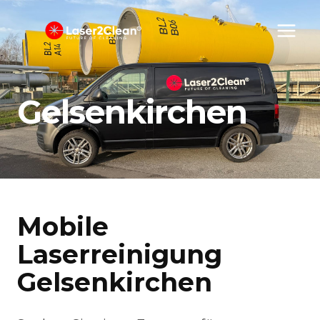
Zum
Inhalt
springen
Gelsenkirchen
Mobile
Laserreinigung
Gelsenkirchen